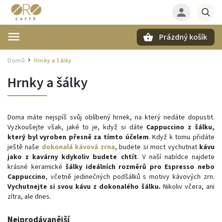
Prázdný košík
Hledat
Domů
Hrnky a šálky
/
Hrnky a šálky
Doma máte nejspíš svůj oblíbený hrnek, na který nedáte dopustit.
Vyzkoušejte však, jaké to je, když si dáte
Cappuccino z šálku,
který byl vyroben přesně za tímto účelem
. Když k tomu přidáte
ještě naše
dokonalá kávová zrna
, budete si moct vychutnat
kávu
jako z kavárny kdykoliv budete chtít
. V naší nabídce najdete
krásné keramické
šálky ideálních rozměrů pro Espresso nebo
Cappuccino
, včetně jedinečných podšálků s motivy kávových zrn.
Vychutnejte si svou kávu z dokonalého šálku.
Nikoliv včera, ani
zítra, ale dnes.
Nejprodávanější