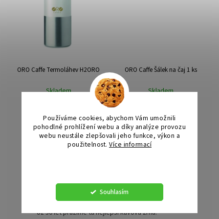
ORO Caffe Termoláhev H2ORO
ORO Caffe Šálek na čaj 1 ks
Skladem
Skladem
599 Kč
199 Kč
Používáme cookies, abychom Vám umožnili
Do košíku
Do košíku
pohodlné prohlížení webu a díky analýze provozu
webu neustále zlepšovali jeho funkce, výkon a
použitelnost.
Více informací
Nastavení
Souhlasím
Cesta nejvyšší kvality
Už 30 let pražíme ta nejlepší kávová zrna.