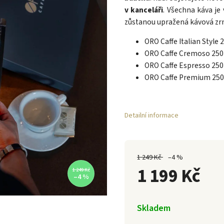
v kanceláři
. Všechna káva je
zůstanou upražená kávová zrn
ORO Caffe Italian Style 
ORO Caffe Cremoso 250
ORO Caffe Espresso 250
ORO Caffe Premium 250
Detailní informace
1 249 Kč
–4 %
1 199 Kč
1 249 Kč
–4 %
Skladem