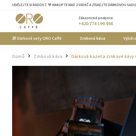
UDĚLEJTE SI RADOST. 🤎 NAKUPTE NAD 2 500 KČ A ZÍSKEJTE DÁRKOVOU SADU
Zákaznická podpora:
+420 774 199 498
🎁 Dárkové sety ORO Caffé
Zrnková káva
Výběro
Domů
Zrnková káva
Dárková kazeta zrnkové kávy O
/
/