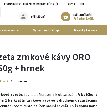
PODMÍNKY OCHRANY OSOBNÍCH ÚDAJŮ
JAKÝ JE PŘÍBĚH ORO CAFFE?
Nákupní košík
Přihlášení
Prázdný košík
o kávovaru
Výběrové BIO Čaje
Doplňky ke kávě
zeta zrnkové kávy ORO
250g + hrnek
4 hodnocení
rkové kazetě
, rovnou připravené k obdarování.
V balíčku je
kem
1 kg kvalitní zrnkové kávy ve výhodném degustačním
é chutě? Potom tento balíček
nesmí chybět u vás doma nebo