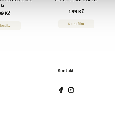
na espresso 60 ml, 6
ORO Caffe Šálek na čaj 1 ks
ks
199 Kč
99 Kč
Do košíku
 košíku
Kontakt