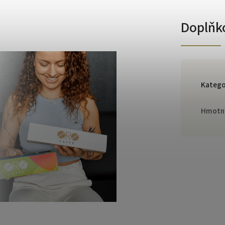
Doplňk
Katego
Hmotn