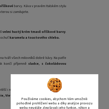
oříškové
barvy. Káva v pravém Italském stylu
 kterou si zamilujete.
lí
velmi hustý krém tmavě oříškové barvy
.
dochuť
karamelu a toastového chleba.
na tváři všech milovníků dobré kávy. Na patře
ak končí příjemně
sladce
,
s čokoládovou
těší i náročné milovníky kvalitního espressa.
pie, Vietnamu a Indie
je
sladká
a
vyvážená
Používáme cookies, abychom Vám umožnili
pohodlné prohlížení webu a díky analýze provozu
webu neustále zlepšovali jeho funkce, výkon a