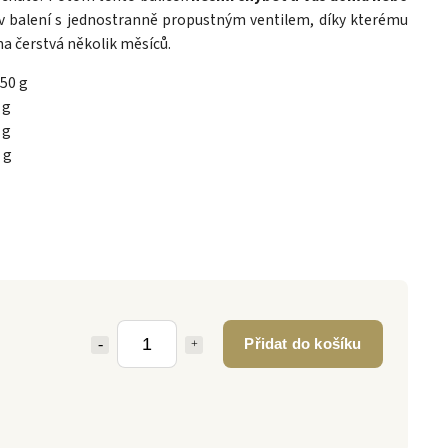
 v balení s jednostranně propustným ventilem, díky kterému
a čerstvá několik měsíců.
250 g
 g
 g
 g
Přidat do košíku