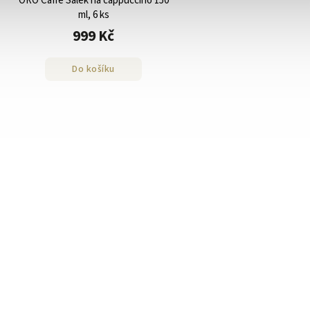
ORO Caffe Šálek na cappuccino 150
ml, 6 ks
999 Kč
Do košíku