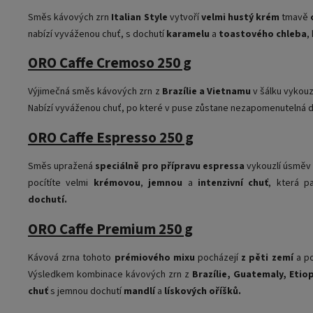
Směs kávových zrn
Italian Style
vytvoří
velmi hustý krém
tmavě
nabízí vyváženou chuť, s dochutí
karamelu
a
toastového chleba
,
ORO Caffe Cremoso 250 g
Výjimečná směs kávových zrn z
Brazílie a Vietnamu
v šálku vykouz
Nabízí vyváženou chuť, po které v puse zůstane nezapomenutelná 
ORO Caffe Espresso 250 g
Směs upražená
speciálně pro přípravu espressa
vykouzlí úsměv 
pocítíte velmi
krémovou
,
jemnou
a
intenzivní chuť
, která p
dochutí.
ORO Caffe Premium 250 g
Kávová zrna tohoto
prémiového mixu
pocházejí
z pěti zemí
a po
Výsledkem kombinace kávových zrn z
Brazílie, Guatemaly, Etio
chuť
s jemnou dochutí
mandlí
a
lískových oříšků.