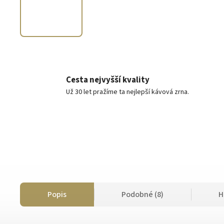
Cesta nejvyšší kvality
Už 30 let pražíme ta nejlepší kávová zrna.
Popis
Podobné (8)
H