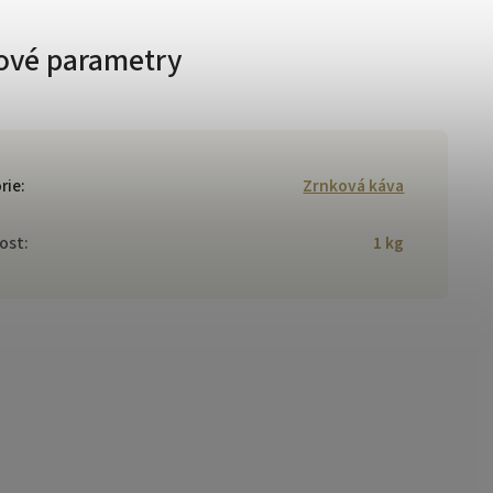
ové parametry
rie
:
Zrnková káva
ost
:
1 kg