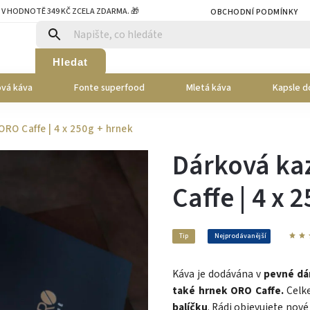
 V HODNOTĚ 349 KČ ZCELA ZDARMA. 🎁
OBCHODNÍ PODMÍNKY
Hledat
vá káva
Fonte superfood
Mletá káva
Kapsle d
RO Caffe | 4 x 250g + hrnek
Dárková ka
Caffe | 4 x 
Tip
Nejprodávanější
Káva je dodávána v
pevné dá
také hrnek ORO Caffe.
Cel
balíčku
. Rádi objevujete nov