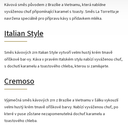
Kávová směs původem z Brazílie a Vietnamu, která nabídne
vyváženou chuť připomínající karamel s toasty. Směs La Torretta je
navržena speciálně pro přípravu kávy s přídavkem mléka.
Italian Style
Směs kávových zrn Italian Style vytvoří velmi hustý krém tmavě
oříškové bar-vy. Káva v pravém Italském stylu nabízí vyváženou chuť,
s dochutí karamelu a toastového chleba, kterou si zamilujete.
Cremoso
Výjimečná směs kávových zrn z Brazílie a Vietnamu v šálku vykouzlí
velmi hustý krém tmavě oříškové barvy. Nabízí vyváženou chuť, po
které v puse zůstane nezapomenutelná dochuť karamelu a
toastového chleba.