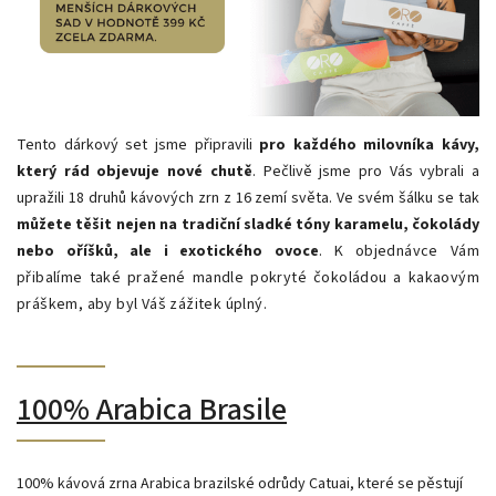
Tento dárkový set jsme připravili
pro každého milovníka kávy,
který rád objevuje nové chutě
. Pečlivě jsme pro Vás vybrali a
upražili 18 druhů kávových zrn z 16 zemí světa. Ve svém šálku se tak
můžete těšit nejen na tradiční sladké tóny karamelu, čokolády
nebo oříšků, ale i exotického ovoce
. K
objednávce Vám
přibalíme také
pražené mandle pokryté čokoládou a kakaovým
práškem
, aby byl Váš zážitek úplný.
100% Arabica Brasile
100% kávová zrna Arabica brazilské odrůdy Catuai, které se pěstují