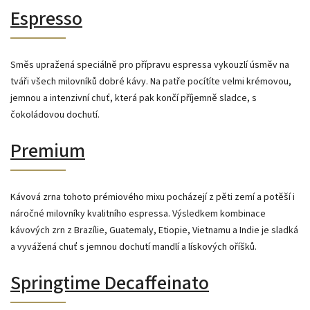
Espresso
Směs upražená speciálně pro přípravu espressa vykouzlí úsměv na
tváři všech milovníků dobré kávy. Na patře pocítíte velmi krémovou,
jemnou a intenzivní chuť, která pak končí příjemně sladce, s
čokoládovou dochutí.
Premium
Kávová zrna tohoto prémiového mixu pocházejí z pěti zemí a potěší i
náročné milovníky kvalitního espressa. Výsledkem kombinace
kávových zrn z Brazílie, Guatemaly, Etiopie, Vietnamu a Indie je sladká
a vyvážená chuť s jemnou dochutí mandlí a lískových oříšků.
Springtime Decaffeinato