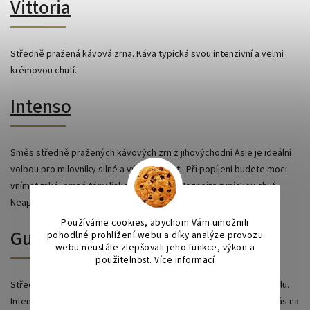
Vittoria
Středně pražená kávová zrna. Káva typická svou intenzivní a velmi
krémovou chutí.
Intenso
Směs středně pražených kávových zrn z jihovýchodní Asie je ideální
volbou pro milovníky silné a výrazné chuti. Při popíjení budete moci
vnímat také jemné tóny lískových oříšků. Poznejte typickou chuť
Neapolské kávy.
Používáme cookies, abychom Vám umožnili
Guilietta
pohodlné prohlížení webu a díky analýze provozu
webu neustále zlepšovali jeho funkce, výkon a
použitelnost.
Více informací
Středně pražená kávová zrna, krémová chuť s nádechem karamelu.
Nastavení
Intenzivní a velmi příjemná káva, která rozjasní smysly a vezme vás na