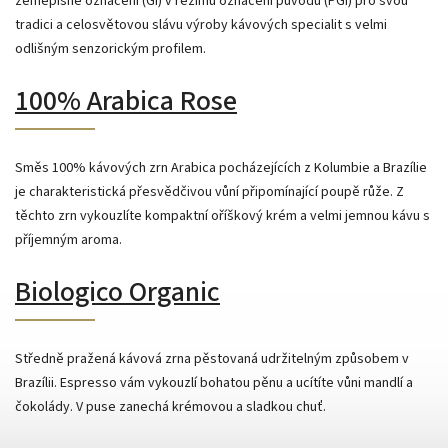
zeměpisné označení (GI) v režimu označení původu (PGI) pro svou
tradici a celosvětovou slávu výroby kávových specialit s velmi
odlišným senzorickým profilem.
100% Arabica Rose
Směs 100% kávových zrn Arabica pocházejících z Kolumbie a Brazílie
je charakteristická přesvědčivou vůní připomínající poupě růže. Z
těchto zrn vykouzlíte kompaktní oříškový krém a velmi jemnou kávu s
příjemným aroma.
Biologico Organic
Středně pražená kávová zrna pěstovaná udržitelným způsobem v
Brazílii. Espresso vám vykouzlí bohatou pěnu a ucítíte vůni mandlí a
čokolády. V puse zanechá krémovou a sladkou chuť.