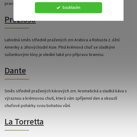
pravý chuťový zážitek.
Souhlasím
Prezioso
Lahodná směs středně pražených zrn Arabica a Robusta z Jižní
Ameriky a Jihovýchodní Asie. Plná krémová chuť se sladkými
sušenkovými tóny je ideální také pro přípravu tiramisu.
Dante
Směs středně pražených kávových zrn. Aromatická a sladká káva s
výraznou a krémovou chutí, která vám zpříjemní den a okouzlí
chuťové pohárky svou bohatou vůní.
La Torretta