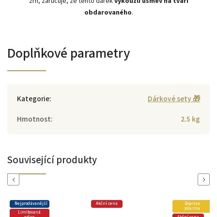
zrn, zaručuje, že tento dárek
vykouzlí úsměv na tváři
obdarovaného
.
Doplňkové parametry
Kategorie
:
Dárkové sety 🎁
Hmotnost
:
2.5 kg
Související produkty
Previous
Next
Akční cena
Doprava
Doprava
zdarma
zdarma