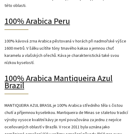
této oblasti.
100% Arabica Peru
100% kávová zrna Arabica pěstovaná v horách při nadmořské výšce
1600 metrů. V šálku ucítíte tóny tmavého kakaa a jemnou chuť
karamelu a vlašských ořechů. Káva je charakteristická také svou
nízkou kyselostí.
100% Arabica Mantiqueira Azul
Brazil
MANTIQUEIRA AZUL BRASIL je 100% Arabica středního těla s čistou
chutí a příjemnou kyselinkou. Mantiqueira de Minas se staletou tradicí
výroby vysoce kvalitní kávy je nyní považována za jednu z nejvíce
oceňovaných oblastí v Brazílii. V roce 2011 byla uznána jako