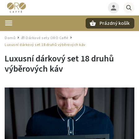
Prázdný košík
Hledat
Domů
🎁 Dárkové sety ORO Caffé
/
/
Luxusní dárkový set 18 druhů výběrových káv
Luxusní dárkový set 18 druhů
výběrových káv