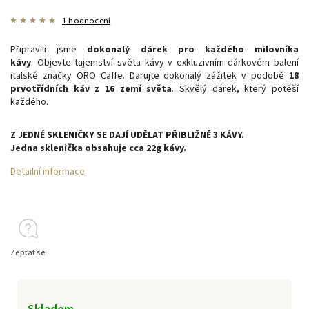
1 hodnocení
Připravili jsme
dokonalý dárek
pro každého milovníka
kávy
.
Objevte tajemství světa kávy v exkluzivním dárkovém balení
italské značky ORO Caffe. Darujte dokonalý zážitek v podobě
18
prvotřídních káv z 16 zemí světa
.
Skvělý dárek, který potěší
každého.
Z JEDNÉ SKLENIČKY SE DAJÍ UDĚLAT PŘIBLIŽNĚ 3 KÁVY.
Jedna sklenička obsahuje cca 22g kávy.
Detailní informace
Zeptat se
Skladem