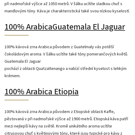
při nadmořské výšce až 1050 metrů. V šálku ucítíte sladkou chuť s
mandlovými tóny. Káva je charakteristická také svou nízkou kyselostí.
100% ArabicaGuatemala El Jaguar
100% kávová zrna Arabica původem z Guatelmaly vás potěší
čokoládovým aroma. V šálku ucítíte také tóny pomerančových květů.
Guatemala El Jaguar
pochází z oblasti Quatzaltenango a nabízí střední kyselost s lehkým
krémem.
100% Arabica Etiopia
100% kávová zrna Arabica původem z Etiopské oblasti Kaffe,
pěstovaná v při nadmořské výšce až 1900 metrů. Etiopská káva patří
mezi nejlepší kávy na světě. Kromě unikátního aroma ucítíte
citrusovou chuť s květinovými tóny, které jsou typické pro kávu z