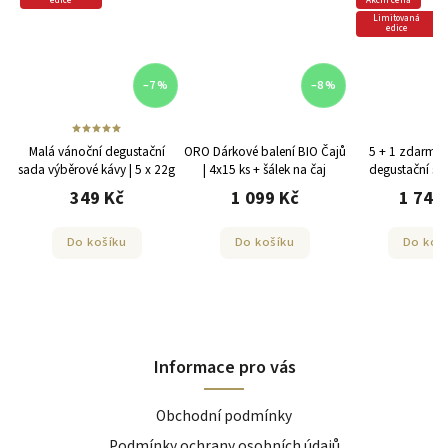
Akční cena
Akční cena
Limitovaná
edice
 %
–8 %
–16 %
í
ORO Dárkové balení BIO Čajů
5 + 1 zdarma | Vánoční
5 + 1 zdarma
22g
| 4x15 ks + šálek na čaj
degustační sada italské
degustační sa
zrnkové kávy ORO Caffe 5x22
1 099 Kč
1 745 Kč
1 77
g
Do košíku
Do košíku
Do ko
Informace pro vás
Obchodní podmínky
Podmínky ochrany osobních údajů