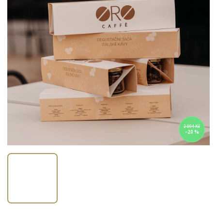
2 094 Kč
–20 %