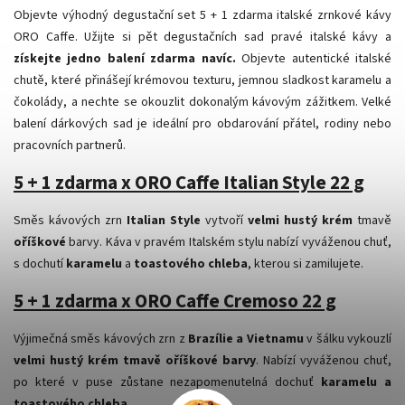
Objevte výhodný degustační set 5 + 1 zdarma italské zrnkové kávy
ORO Caffe. Užijte si pět degustačních sad pravé italské kávy a
získejte jedno balení zdarma navíc.
Objevte autentické italské
chutě, které přinášejí krémovou texturu, jemnou sladkost karamelu a
čokolády, a nechte se okouzlit dokonalým kávovým zážitkem. Velké
balení dárkových sad je ideální pro obdarování přátel, rodiny nebo
pracovních partnerů.
5 + 1 zdarma x ORO Caffe Italian Style 22 g
Směs kávových zrn
Italian Style
vytvoří
velmi hustý krém
tmavě
oříškové
barvy. Káva v pravém Italském stylu nabízí vyváženou chuť,
s dochutí
karamelu
a
toastového chleba
, kterou si zamilujete.
5 + 1 zdarma x ORO Caffe Cremoso 22 g
Výjimečná směs kávových zrn z
Brazílie a Vietnamu
v šálku vykouzlí
velmi hustý krém tmavě oříškové barvy
. Nabízí vyváženou chuť,
po které v puse zůstane nezapomenutelná dochuť
karamelu a
toastového chleba.