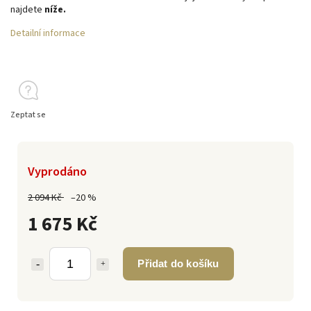
najdete
níže.
Detailní informace
Zeptat se
Vyprodáno
2 094 Kč
–20 %
1 675 Kč
Přidat do košíku