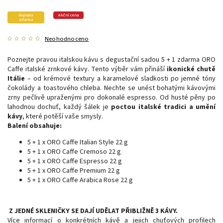
Doprava
Akční cena
zdarma
Neohodnoceno
Poznejte pravou italskou kávu s degustační sadou 5 + 1 zdarma ORO
Caffe italské zrnkové kávy. Tento výběr vám přináší
ikonické chutě
Itálie
– od krémové textury a karamelové sladkosti po jemné tóny
čokolády a toastového chleba. Nechte se unést bohatými kávovými
zrny pečlivě upraženými pro dokonalé espresso. Od husté pěny po
lahodnou dochuť, každý šálek je
poctou italské tradici a umění
kávy
, které potěší vaše smysly.
Balení obsahuje:
5 + 1 x ORO Caffe Italian Style 22 g
5 + 1 x ORO Caffe Cremoso 22 g
5 + 1 x ORO Caffe Espresso 22 g
5 + 1 x ORO Caffe Premium 22 g
5 + 1 x ORO Caffe Arabica Rose 22 g
Z JEDNÉ SKLENIČKY SE DAJÍ UDĚLAT PŘIBLIŽNĚ 3 KÁVY.
Více informací o
konkrétních
kávě a jejich chuťových profilech