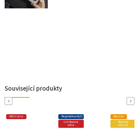
Související produkty
Previous
Next
Akční cena
Nejprodávanější
Novinka
Limitovaná
Doprava
edice
zdarma