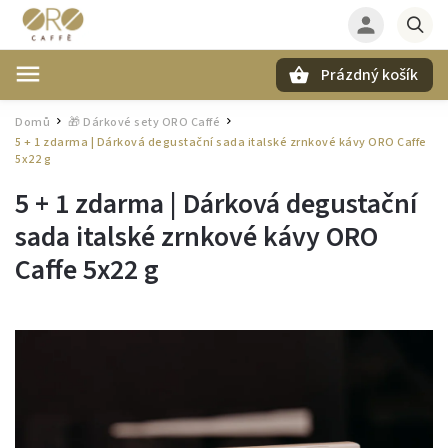
Prázdný košík
Hledat
Domů
🎁 Dárkové sety ORO Caffé
/
/
5 + 1 zdarma | Dárková degustační sada italské zrnkové kávy ORO Caffe
5x22 g
5 + 1 zdarma | Dárková degustační
sada italské zrnkové kávy ORO
Caffe 5x22 g