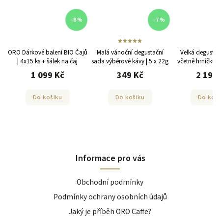
–8 %
–7 %
ORO Dárkové balení BIO Čajů
Malá vánoční degustační
Velká degustač
| 4x15 ks + šálek na čaj
sada výběrové kávy | 5 x 22g
včetně hrníčku 
1 099 Kč
349 Kč
2 199
Do košíku
Do košíku
Do koš
Informace pro vás
Obchodní podmínky
Podmínky ochrany osobních údajů
Jaký je příběh ORO Caffe?