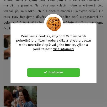
mandlím a jasmínu. Na patře má kulaté, hutné a krémové tělo
vyznačující se sladkou chutí s dochutí mandlí a lískových oříšků. Od
roku 1987 budujeme důvěru těch nejlepších barů a restaurací po
celém světě. Vynikající kávu si však dnes můžete dopřát i u vás doma
či v kanceláři.
Používáme cookies, abychom Vám umožnili
pohodlné prohlížení webu a díky analýze provozu
webu neustále zlepšovali jeho funkce, výkon a
použitelnost.
Více informací
Nastavení
Souhlasím