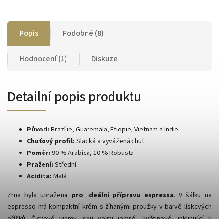
Popis
Podobné (8)
Hodnocení (1)
Diskuze
Detailní popis produktu
Původ:
Brazílie, Guatemala, Etiopie, Vietnam a Indie
Chuťový profil:
Sladká a vyvážená chuť
Poměr:
90 % Arabica, 10 % Robusta
Pražení:
Střední
Acidita:
Malá
Zrna byla upražena
pro ideální přípravu espressa
. V šálku na
espresso má kompaktní krém s žíhanými proužky v barvě lískových
oříšků. Čichové vjemy jsou velmi jemné, květinové, inklinující k