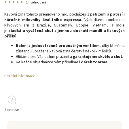
1 hodnocení
Kávová zrna tohoto prémiového mixu pocházejí z pěti zemí a
potěší i
náročné milovníky kvalitního espressa
. Výsledkem kombinace
kávových zrn z Brazílie, Guatemaly, Etiopie, Vietnamu a Indie
je
sladká a vyvážená chuť s jemnou dochutí mandlí a lískových
oříšků.
Balení s jednostranně propustným ventilem
, díky kterému
zůstanou upražená kávová zrna čerstvá několik měsíců.
Hlídáme pro Vás datum pražení a
garantujeme skvělou chuť
.
Ke každé objednávce Vám přibalíme i
dárek zdarma
.
Detailní informace
Zeptat se