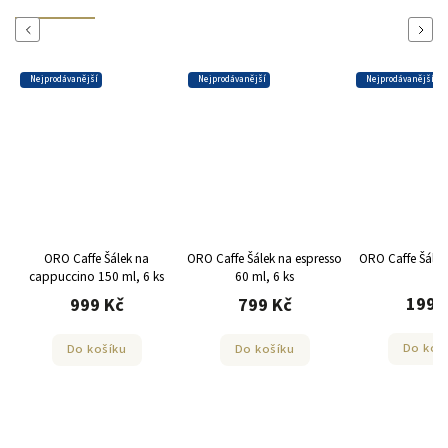
Previous
Next
Nejprodávanější
Nejprodávanější
Nejprodávanější
ORO Caffe Šálek na
ORO Caffe Šálek na espresso
ORO Caffe Šálek 
cappuccino 150 ml, 6 ks
60 ml, 6 ks
199 
999 Kč
799 Kč
Do koš
Do košíku
Do košíku