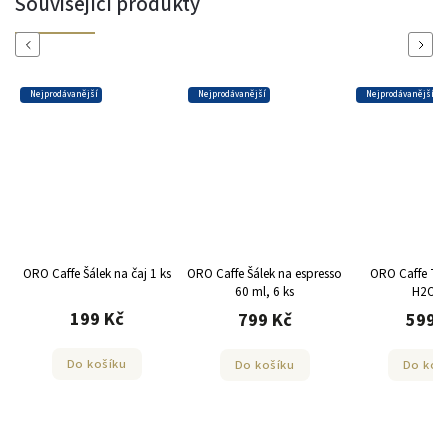
Související produkty
Previous
Next
Nejprodávanější
Nejprodávanější
Nejprodávanější
ORO Caffe Šálek na čaj 1 ks
ORO Caffe Šálek na espresso
ORO Caffe Te
60 ml, 6 ks
H2OR
199 Kč
799 Kč
599 
Do košíku
Do košíku
Do koš