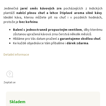
Jedinečná
jarní směs kávových zrn
pocházejících z Indických
plantáží
nabízí plnou chuť a lehce štiplavé aroma silné kávy
.
Ideální káva, kterou můžete pít na chuť i v pozdních hodinách,
protože je
bez kofeinu
.
Balení s jednostranně propustným ventilem
, díky kterému
zůstanou upražená kávová zrna čerstvá několik měsíců.
Hlídáme pro Vás datum pražení a
garantujeme skvělou chuť
.
Ke každé objednávce Vám přibalíme i
dárek zdarma
.
Detailní informace
Zeptat se
Skladem