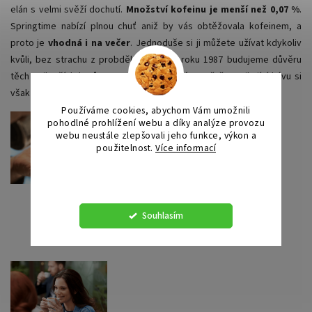
elán s velmi svěží dochutí.
Množství kofeinu je menší než 0,07 %
.
Springtime nabízí plnou chuť aniž by vás obtěžovala kofeinem, a
proto je
vhodná i na večer
. Jednoduše si ji můžete užívat kdykoliv
kvůli, bez strachu z probdělé noci. Od roku 1987 budujeme důvěru
těch nejlepších barů a restaurací po celém světě. Vynikající kávu si
však dnes můžete dopřát i u vás doma či v kanceláři.
Používáme cookies, abychom Vám umožnili
pohodlné prohlížení webu a díky analýze provozu
webu neustále zlepšovali jeho funkce, výkon a
použitelnost.
Více informací
Nastavení
Souhlasím