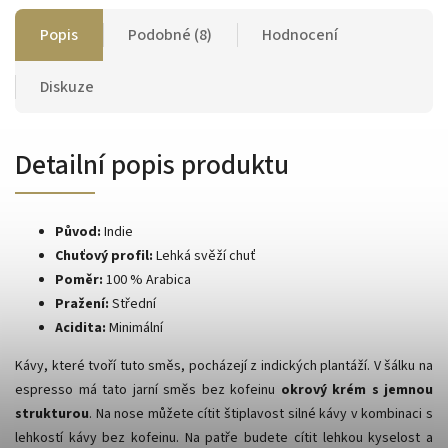
Popis
Podobné (8)
Hodnocení
Diskuze
Detailní popis produktu
Původ:
Indie
Chuťový profil:
Lehká svěží chuť
Poměr:
100 % Arabica
Pražení:
Střední
Acidita:
Minimální
Kávy, které tvoří tuto směs, pocházejí z indických plantáží. V šálku na
espresso má tato jarní směs bez kofeinu
okrový krém s jemnou
strukturou
. Na nose můžete cítit štiplavost silné kávy v kombinaci s
lehkostí kávy bez kofeinu. Na patře budete cítit lehkou kyselost a