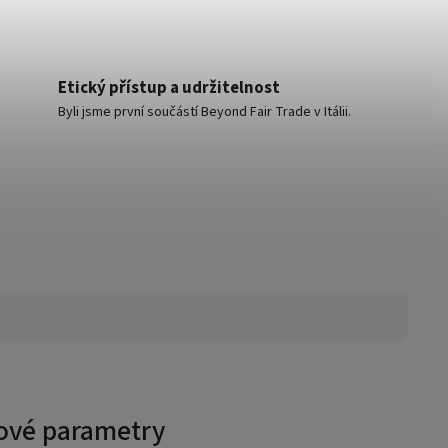
Etický přístup a udržitelnost
Byli jsme první součástí Beyond Fair Trade v Itálii.
ové parametry