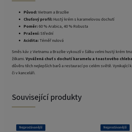
Původ:
Vietnam a Brazílie
Chuťový profil:
Hustý krém s karamelovou dochutí
Poměr:
60 % Arabica, 40 % Robusta
Pražení:
Střední
Acidita:
Téměř nulová
Směs káv z Vietnamu a Brazílie vykouzlí v šálku velmi hustý krém t
žilkami.
Vyvážená chuť s dochutí karamelu a toastového chleb
důvěru těch nejlepších barů a restaurací po celém světě. Vynikající
či v kanceláři.
Související produkty
Nejprodávanější
Nejprodávanější