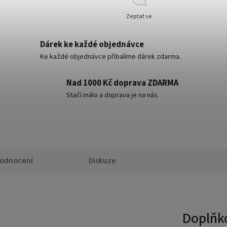
Zeptat se
Dárek ke každé objednávce
Ke každé objednávce přibalíme dárek zdarma.
Nad 1000 Kč doprava ZDARMA
Stačí málo a doprava je na nás.
odnocení
Diskuze
Doplňk