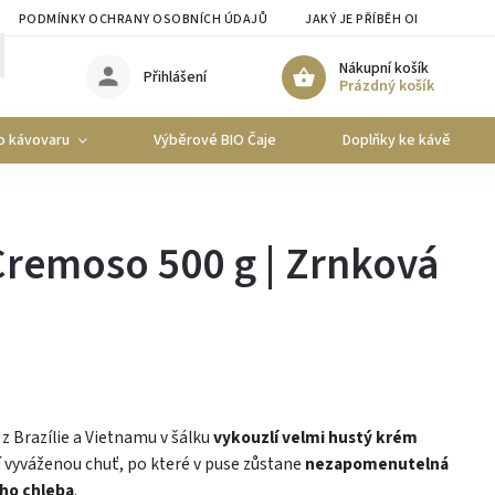
PODMÍNKY OCHRANY OSOBNÍCH ÚDAJŮ
JAKÝ JE PŘÍBĚH ORO CAFFE?
Nákupní košík
Přihlášení
Prázdný košík
o kávovaru
Výběrové BIO Čaje
Doplňky ke kávě
remoso 500 g | Zrnková
 Brazílie a Vietnamu v šálku
vykouzlí velmi hustý krém
í vyváženou chuť, po které v puse zůstane
nezapomenutelná
ho chleba
.