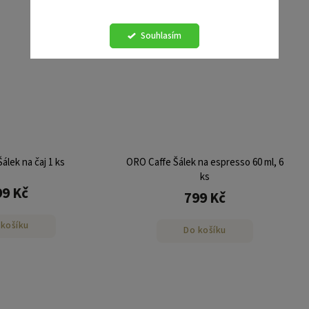
Souhlasím
álek na čaj 1 ks
ORO Caffe Šálek na espresso 60 ml, 6
ks
99 Kč
799 Kč
 košíku
Do košíku