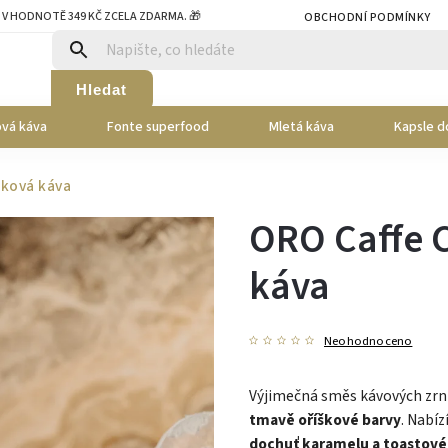
 V HODNOTĚ 349 KČ ZCELA ZDARMA. 🎁
OBCHODNÍ PODMÍNKY
Hledat
vá káva
Fonte superfood
Mletá káva
Kapsle d
nková káva
ORO Caffe C
káva
Neohodnoceno
Výjimečná směs kávových zrn z
tmavě oříškové barvy
. Nabíz
dochuť karamelu a toastové