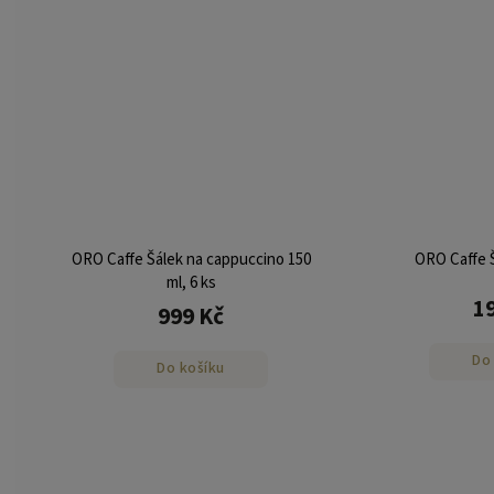
ORO Caffe Šálek na cappuccino 150
ORO Caffe Š
ml, 6 ks
1
999 Kč
Do
Do košíku