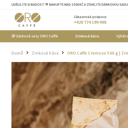
UDĚLEJTE SI RADOST. 🤎 NAKUPTE NAD 2 500 KČ A ZÍSKEJTE DÁRKOVOU SADU
Zákaznická podpora:
+420 774 199 498
🎁 Dárkové sety ORO Caffé
Zrnková káva
Výběro
Domů
Zrnková káva
ORO Caffe Cremoso 500 g | Zr
/
/