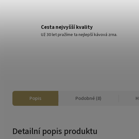
Cesta nejvyšší kvality
Už 30 let pražíme ta nejlepší kávová zrna.
Popis
Podobné (8)
H
Detailní popis produktu