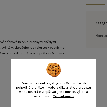
Katego
Hmotn
mavé oříškové barvy s drobnými hnědými
a
. Určitě vyzkoušejte. Od roku 1987 budujeme
 kávu si však dnes můžete dopřát i u vás doma
Používáme cookies, abychom Vám umožnili
pohodlné prohlížení webu a díky analýze provozu
webu neustále zlepšovali jeho funkce, výkon a
použitelnost.
Více informací
Nejprodávanější
Nastavení