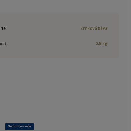
rie
:
Zrnková káva
ost
:
0.5 kg
Nejprodávanější