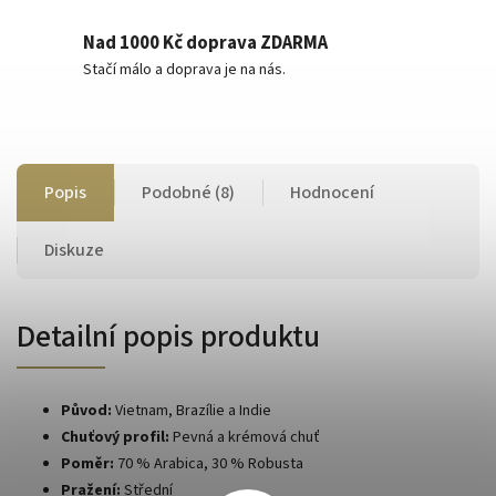
Nad 1000 Kč doprava ZDARMA
Stačí málo a doprava je na nás.
Popis
Podobné (8)
Hodnocení
Diskuze
Detailní popis produktu
Původ:
Vietnam, Brazílie a Indie
Chuťový profil:
Pevná a krémová chuť
Poměr:
70 % Arabica, 30 % Robusta
Pražení:
Střední