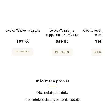
ORO Caffe Šálek na čaj 1 ks
ORO Caffe Šálek na
ORO Caffe Šálek 
cappuccino 150 ml, 6 ks
60 ml, 6
199 Kč
999 Kč
799 
Do košíku
Do košíku
Do koš
Informace pro vás
Obchodní podmínky
Podmínky ochrany osobních údajů