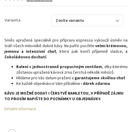
Varianta
Směs upražená speciálně pro přípravu espressa vykouzlí úsměv na
tváři všech milovníků dobré kávy. Na patře pocítíte
velmi krémovou,
jemnou a intenzivní chuť
, která pak končí příjemně sladce,
s
čokoládovou dochutí
.
Balení s jednostranně propustným ventilem
, díky kterému
zůstanou upražená kávová zrna čerstvá několik měsíců.
Hlídáme pro Vás datum pražení a
garantujeme skvělou chuť
.
Ke každé objednávce Vám přibalíme i
dárek zdarma
.
KÁVU JE MOŽNÉ DODAT I ČERSTVĚ NAMLETOU, V PŘÍPADĚ ZÁJMU
TO PROSÍM NAPIŠTE DO POZNÁMKY U OBJEDNÁVKY.
Detailní informace