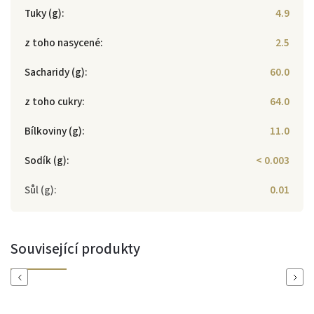
Tuky (g)
:
4.9
z toho nasycené
:
2.5
Sacharidy (g)
:
60.0
z toho cukry
:
64.0
Bílkoviny (g)
:
11.0
Sodík (g)
:
< 0.003
Sůl (g)
:
0.01
Související produkty
Previous
Next