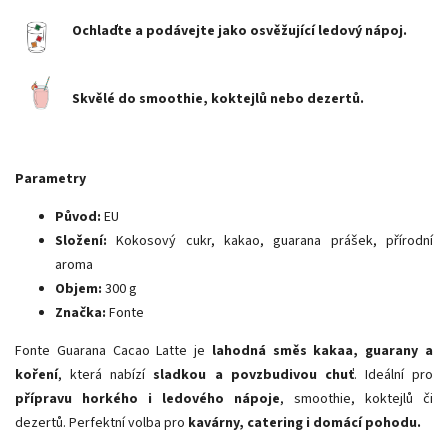
Ochlaďte a podávejte jako osvěžující ledový nápoj.
Skvělé do smoothie, koktejlů nebo dezertů.
Parametry
Původ:
EU
Složení:
Kokosový cukr, kakao, guarana prášek, přírodní
aroma
Objem:
300 g
Značka:
Fonte
Fonte Guarana Cacao Latte je
lahodná směs kakaa, guarany a
koření
, která nabízí
sladkou a povzbudivou chuť
. Ideální pro
přípravu horkého i ledového nápoje
, smoothie, koktejlů či
dezertů. Perfektní volba pro
kavárny, catering i domácí pohodu.