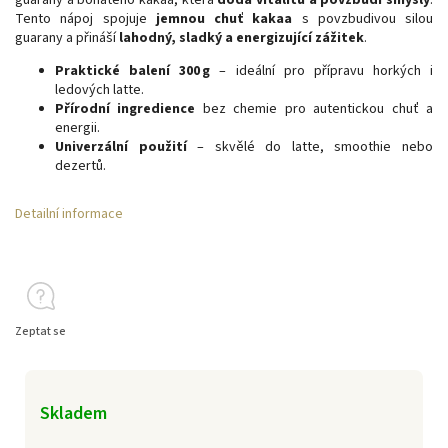
guarany a bohatého kakaa, která
dodá vitalitu a povzbudí smysly
.
Tento nápoj spojuje
jemnou chuť kakaa
s povzbudivou silou
guarany a přináší
lahodný, sladký a energizující zážitek
.
Praktické balení 300 g
– ideální pro přípravu horkých i
ledových latte.
Přírodní ingredience
bez chemie pro autentickou chuť a
energii.
Univerzální použití
– skvělé do latte, smoothie nebo
dezertů.
Detailní informace
Zeptat se
Skladem