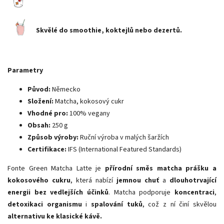
Skvělé do smoothie, koktejlů nebo dezertů.
Parametry
Původ:
Německo
Složení:
Matcha, kokosový cukr
Vhodné pro:
100% vegany
Obsah:
250 g
Způsob výroby:
Ruční výroba v malých šaržích
Certifikace:
IFS (International Featured Standards)
Fonte Green Matcha Latte je
přírodní směs matcha prášku a
kokosového cukru
, která nabízí
jemnou chuť
a
dlouhotrvající
energii bez vedlejších účinků
. Matcha podporuje
koncentraci
,
detoxikaci organismu
i
spalování tuků
, což z ní činí skvělou
alternativu ke klasické kávě.