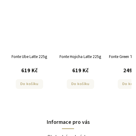
te 225g
Fonte Hojicha Latte 225g
Fonte Green Tea Chai 250g
Fonte V
č
619 Kč
249 Kč
ku
Do košíku
Do košíku
Informace pro vás