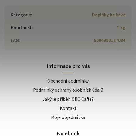
Kategorie
:
Doplňky ke kávě
Hmotnost
:
1 kg
EAN
:
8004990127084
Informace pro vás
Obchodní podmínky
Podmínky ochrany osobních údajů
Jaký je příběh ORO Caffe?
Kontakt
Moje objednávka
Facebook