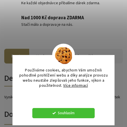
Ke každé objednávce přibalíme dárek zdarma.
Nad 1000 Kč doprava ZDARMA
Stačí málo a doprava je na nás.
Popis
Hodnocení
Diskuze (1)
Používáme cookies, abychom Vám umožnili
pohodlné prohlížení webu a díky analýze provozu
Detailní popis produktu
webu neustále zlepšovali jeho funkce, výkon a
použitelnost.
Více informací
Nastavení
Vynikající chuť s vysokým obsahem kakaa zaručuje dokonalý požitek
Doplňkové parametry
Souhlasím